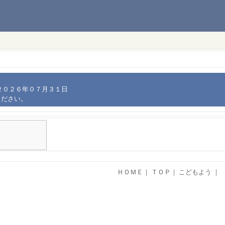
２０２６年０７月３１日
ください。
ＨＯＭＥ
｜
ＴＯＰ
｜
こどもよう
｜